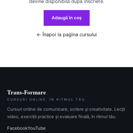
devine disponibilă după înscriere.
Adaugă în coș
← Înapoi la pagina cursului
Trans-Formare
CURSURI ONLINE, ÎN RITMUL TĂU
Cursuri online de comunicare, scriere și creativitate. Lecții
video, exerciții practice și evaluare finală, în ritmul tău.
Facebook
YouTube