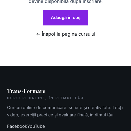
devine disponibilă după înscriere.
Adaugă în coș
← Înapoi la pagina cursului
Trans-Formare
CURSURI ONLINE, ÎN RITMUL TĂU
Cursuri online de comunicare, scriere și creativitate. Lecții
video, exerciții practice și evaluare finală, în ritmul tău.
Facebook
YouTube