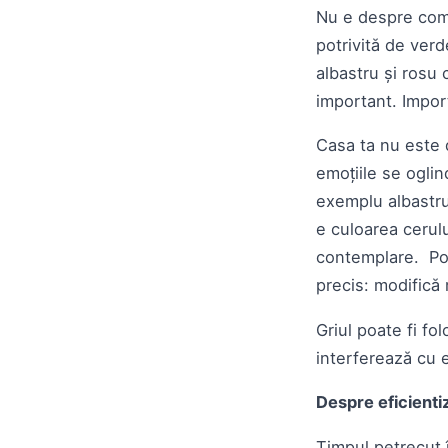
Nu e despre comb
potrivită de ver
albastru și rosu 
important. Import
Casa ta nu este d
emoțiile se oglin
exemplu albastru
e culoarea cerulu
contemplare. Por
precis: modifică
Griul poate fi fo
interferează cu e
Despre eficienti
Timpul petrecut î