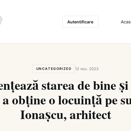
Autentificare
Acas
UNCATEGORIZED
12 nov. 2023
nțează starea de bine și 
u a obține o locuință pe s
Ionașcu, arhitect