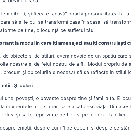
a să devină acasă.
em diferiți, și fiecare ”acasă” poartă personalitatea ta, a c
 care să și le pui să transformi casa în acasă, să transfor
sforme pe tine, o locuință pe sufletul tău.
rtant la modul în care îți amenajezi sau îți construiești 
, de obiecte și de stiluri, avem nevoie de un spațiu care s
oile noastre și de felul nostru de a fi. Modul propriu de 
i, precum și obiceiurile e necesar să se reflecte în stilul l
oții . Și culori
ul unei povești, o poveste despre tine și familia ta. E loc
ș la momentele mici și mari care alcătuiesc viața. Din aces
tentica și să te reprezinte pe tine și pe membrii familiei.
e despre emoții, despre cum îl percepem și despre ce stă