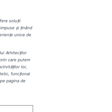
ere soluții
e impuse și ținând
periențe unice de
i Arhitecților
prin care putem
tivităților lor,
etic, funcțional
pe pagina de