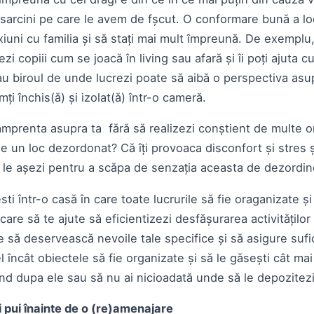
 sarcini pe care le avem de fșcut. O conformare bună a loc
xiuni cu familia și să stați mai mult împreună. De exemplu
ezi copiii cum se joacă în living sau afară și îi poți ajuta 
au biroul de unde lucrezi poate să aibă o perspectiva asup
mți închis(ă) și izolat(ă) într-o cameră.
amprenta asupra ta fără să realizezi conștient de multe or
e un loc dezordonat? Că îți provoaca disconfort și stres și
 le așezi pentru a scăpa de senzația aceasta de dezordi
esti într-o casă în care toate lucrurile să fie oraganizate 
care să te ajute să eficientizezi desfășurarea activităților 
e să deservească nevoile tale specifice și să asigure sufi
l încât obiectele să fie organizate și să le găsești cât mai
ând dupa ele sau să nu ai nicioadată unde să le depozitez
ți pui înainte de o (re)amenajare