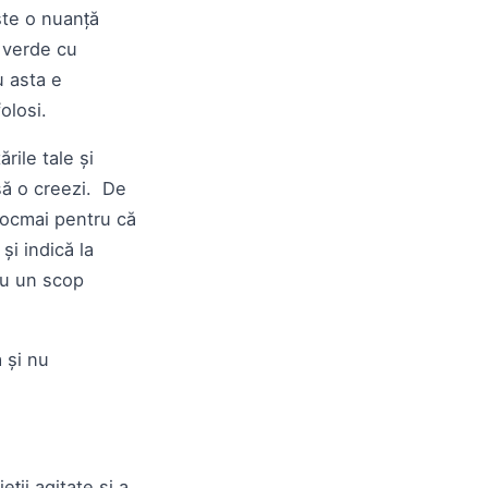
ște o nuanță
 verde cu
u asta e
folosi.
rile tale și
să o creezi. De
tocmai pentru că
și indică la
cu un scop
a și nu
ții agitate și a