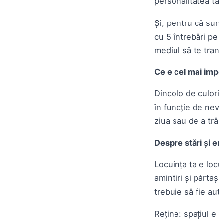
personalitatea t
Și, pentru că sunt
cu 5 întrebări pe
mediul să te tran
Ce e cel mai impo
Dincolo de culori
în funcție de nev
ziua sau de a tră
Despre stări și em
Locuința ta e loc
amintiri și părta
trebuie să fie au
Reține: spațiul 