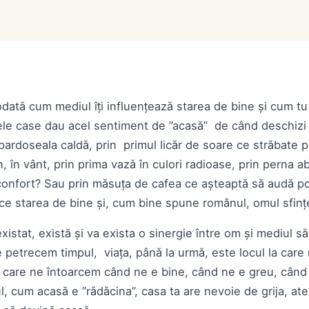
dată cum mediul îți influențează starea de bine și cum tu 
e case dau acel sentiment de ”acasă” de când deschizi u
pardoseala caldă, prin primul licăr de soare ce străbate 
n, în vânt, prin prima vază în culori radioase, prin perna a
a confort? Sau prin măsuța de cafea ce așteaptă să audă p
e starea de bine și, cum bine spune românul, omul sfințe
istat, există și va exista o sinergie între om și mediul s
ne petrecem timpul, viața, până la urmă, este locul la car
la care ne întoarcem când ne e bine, când ne e greu, cân
ul, cum acasă e ”rădăcina”, casa ta are nevoie de grija, ate