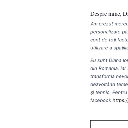
Despre mine, Di
Am crezut mereu c
personalizate pân
cont de toți fact
utilizare a spați
Eu sunt Diana Io
din Romania, iar
transforma nevoile 
dezvoltând teme 
și tehnic. Pentr
facebook
https: