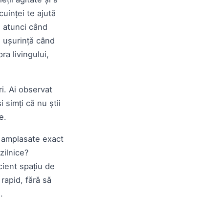
uinței te ajută
, atunci când
cu ușurință când
ra livingului,
i. Ai observat
 simți că nu știi
ne.
și amplasate exact
zilnice?
cient spațiu de
 rapid, fără să
i.