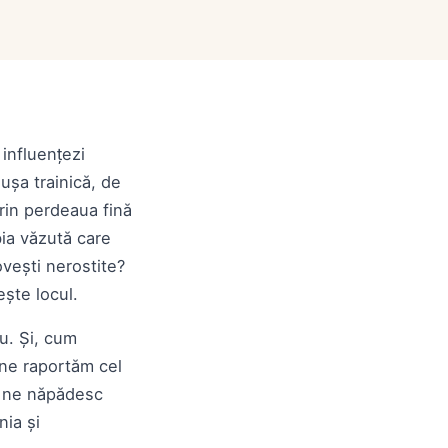
influențezi
șa trainică, de
prin perdeaua fină
bia văzută care
ovești nerostite?
ște locul.
ău. Și, cum
e ne raportăm cel
d ne năpădesc
nia și