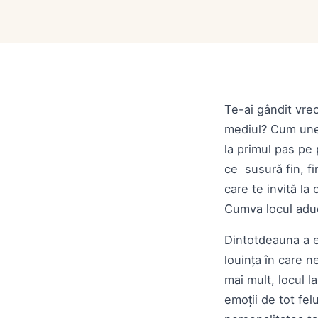
Te-ai gândit vreo
mediul? Cum unel
la primul pas pe 
ce susură fin, fi
care te invită l
Cumva locul aduc
Dintotdeauna a ex
louința în care 
mai mult, locul 
emoții de tot fel