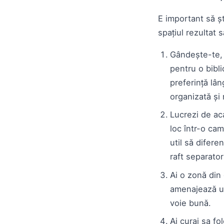
E important să șt
spațiul rezultat 
Gândește-te, c
pentru o bibli
preferință lân
organizată și
Lucrezi de aca
loc într-o cam
util să difer
raft separator
Ai o zonă din 
amenajează un 
voie bună.
Ai curaj sa fo