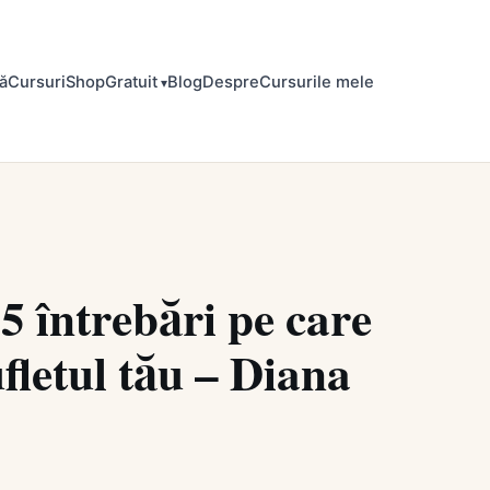
ă
Cursuri
Shop
Gratuit
Blog
Despre
Cursurile mele
5 întrebări pe care
ufletul tău – Diana