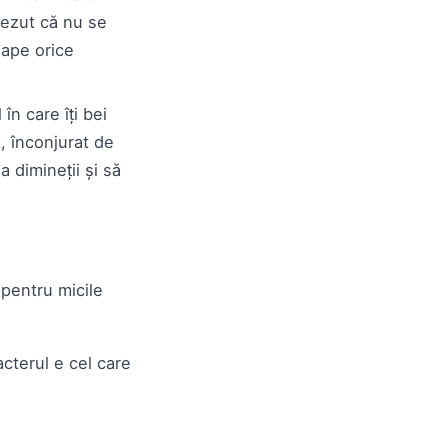
rezut că nu se
oape orice
în care îți bei
 înconjurat de
a dimineții și să
 pentru micile
acterul e cel care