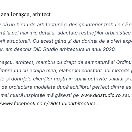
ana Ionașcu, arhitect
ă un birou de arhitectură și design interior trebuie să of
ă la cel mai mic detaliu, adaptate restricțiilor urbanistic
orii structurali. Cu acest gând și din dorința de a oferi ex
ilor, am deschis DID Studio arhitectura in anul 2020.
nașcu, arhitect, membru cu drept de semnatură al Ordinulu
 împreună cu echipa mea, elaborăm constant noi metode 
și dorințele clienților noștri în spații potrivite stilului și ac
de proiectare modelate după echilibrul perfect dintre est
u mai multă inspirație mă găsești pe
www.didstudio.ro
sau 
//www.facebook.com/Didstudioarhitectura
.