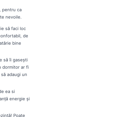
e, pentru ca
ate nevoile.
ie să faci loc
confortabil, de
atărie bine
 să îi gasești
 dormitor ar fi
u să adaugi un
de ea si
anță energie și
ezintă! Poate