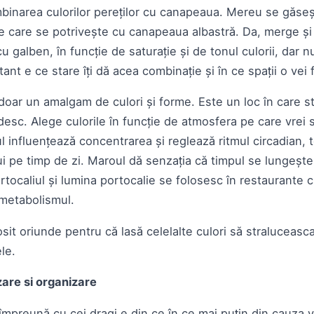
inarea culorilor pereților cu canapeaua. Mereu se găse
de care se potrivește cu canapeaua albastră. Da, merge și
cu galben, în funcție de saturație și de tonul culorii, dar n
ant e ce stare îți dă acea combinație și în ce spații o vei 
oar un amalgam de culori și forme. Este un loc în care stă
desc. Alege culorile în funcție de atmosfera pe care vrei 
l influențează concentrarea și reglează ritmul circadian, 
i pe timp de zi. Maroul dă senzația că timpul se lungește 
tocaliul și lumina portocalie se folosesc în restaurante 
 metabolismul.
losit oriunde pentru că lasă celelalte culori să straluceasc
le.
zare si organizare
mpreună cu cei dragi e din ce în ce mai puțin din cauza vie