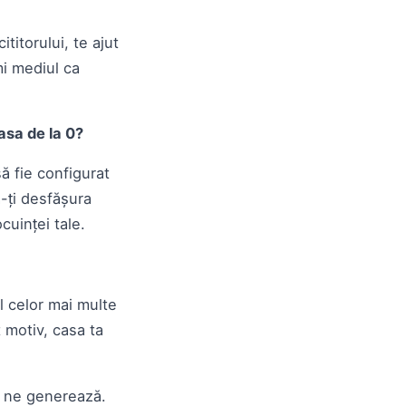
ititorului, te ajut
mi mediul ca
casa de la 0?
ă fie configurat
a-ți desfășura
ocuinței tale.
ul celor mai multe
t motiv, casa ta
ri ne generează.