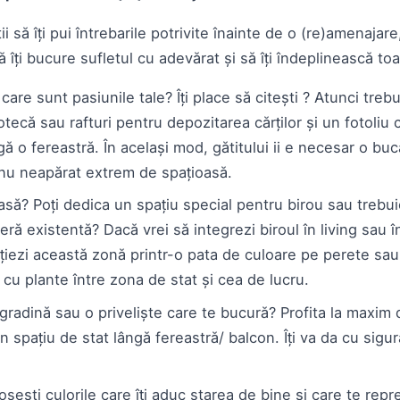
ii să îți pui întrebarile potrivite înainte de o (re)amenajar
să îți bucure sufletul cu adevărat și să îți îndeplinească to
are sunt pasiunile tale? Îți place să citești ? Atunci trebu
otecă sau rafturi pentru depozitarea cărților și un fotoliu 
gă o fereastră. În același mod, gătitului ii e necesar o buc
 nu neapărat extrem de spațioasă.
să? Poți dedica un spațiu special pentru birou sau trebuie
eră existentă? Dacă vrei să integrezi biroul în living sau în
ențiezi această zonă printr-o pata de culoare pe perete sa
 cu plante între zona de stat și cea de lucru.
gradină sau o priveliște care te bucură? Profita la maxim 
spațiu de stat lângă fereastră/ balcon. Îți va da cu sigur
losești culorile care îți aduc starea de bine și care te repr