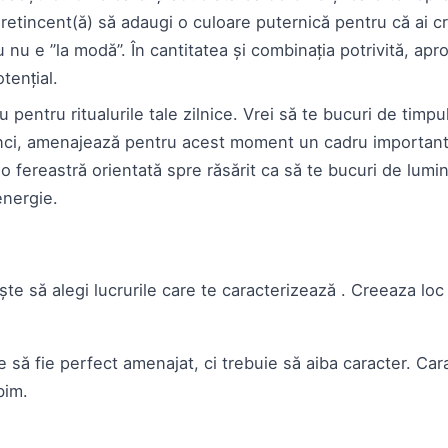
 retincent(ă) să adaugi o culoare puternică pentru că ai c
 nu e ”la modă”. În cantitatea și combinația potrivită, apr
otențial.
 pentru ritualurile tale zilnice. Vrei să te bucuri de timpul 
ci, amenajează pentru acest moment un cadru important,
ă o fereastră orientată spre răsărit ca să te bucuri de lumin
 energie.
te să alegi lucrurile care te caracterizează . Creeaza loc
e să fie perfect amenajat, ci trebuie să aiba caracter. Car
ubim.