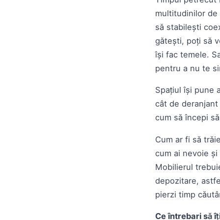
multitudinilor de
să stabilești coe
gătești, poți să v
își fac temele. S
pentru a nu te si
Spațiul își pune 
cât de deranjant 
cum să începi să
Cum ar fi să trăi
cum ai nevoie și 
Mobilierul trebui
depozitare, astfe
pierzi timp căut
Ce întrebari să î