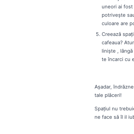
uneori ai fost
potrivește sau
culoare are p
Creează spațiu
cafeaua? Atun
liniște , lâng
te încarci cu
Așadar, îndrăzneș
tale plăceri!
Spațiul nu trebui
ne face să îl il i