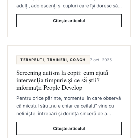
adulți, adolescenți și cupluri care își doresc să…
Citește articolul
TERAPEUTI, TRAINERI, COACH
7 oct. 2025
Screening autism la copii: cum ajută
intervenția timpurie și ce să știi?
informații People Develop
Pentru orice părinte, momentul în care observă
că micuțul său „nu e chiar ca ceilalți” vine cu
neliniște, întrebări și dorința sinceră de a…
Citește articolul