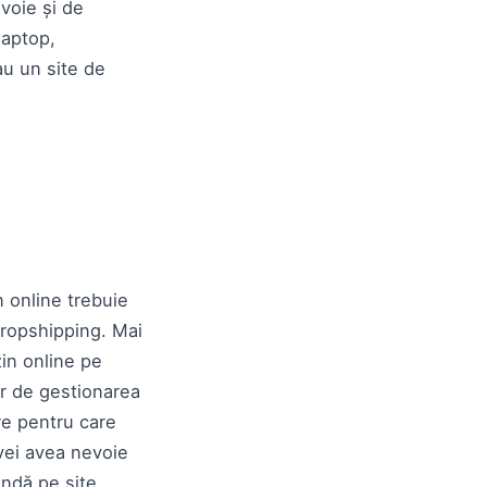
voie și de
laptop,
au un site de
 online trebuie
 dropshipping. Mai
in online pe
ar de gestionarea
re pentru care
 vei avea nevoie
andă pe site