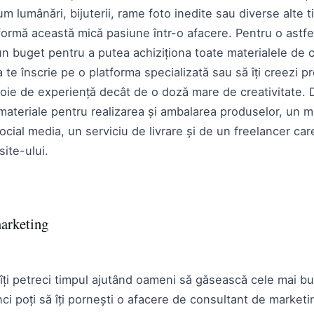
m lumânări, bijuterii, rame foto inedite sau diverse alte t
sformă această mică pasiune într-o afacere. Pentru o astfe
n buget pentru a putea achiziționa toate materialele de c
a te înscrie pe o platforma specializată sau să îți creezi p
voie de experiență decât de o doză mare de creativitate
materiale pentru realizarea și ambalarea produselor, un m
cial media, un serviciu de livrare și de un freelancer car
ite-ului.
marketing
 îți petreci timpul ajutând oameni să găsească cele mai bu
unci poți să îți pornești o afacere de consultant de marketi