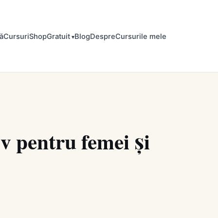
ă
Cursuri
Shop
Gratuit
Blog
Despre
Cursurile mele
iv pentru femei și