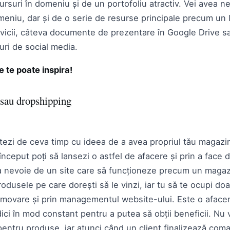
rsuri în domeniu și de un portofoliu atractiv. Vei avea ne
meniu, dar și de o serie de resurse principale precum un 
rvicii, câteva documente de prezentare în Google Drive s
uri de social media.
e te poate inspira!
 sau dropshipping
tezi de ceva timp cu ideea de a avea propriul tău magazin
 început poți să lansezi o astfel de afacere și prin a face
a nevoie de un site care să funcționeze precum un magaz
rodusele pe care dorești să le vinzi, iar tu să te ocupi do
omovare și prin managementul website-ului. Este o aface
ici în mod constant pentru a putea să obții beneficii. Nu
 pentru produse, iar atunci când un client finalizează com