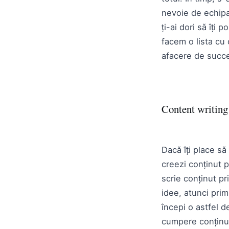
nevoie de echipa
ți-ai dori să îți
facem o lista cu
afacere de succ
Content writin
Dacă îți place să 
creezi conținut p
scrie conținut p
idee, atunci pri
începi o astfel d
cumpere conținut