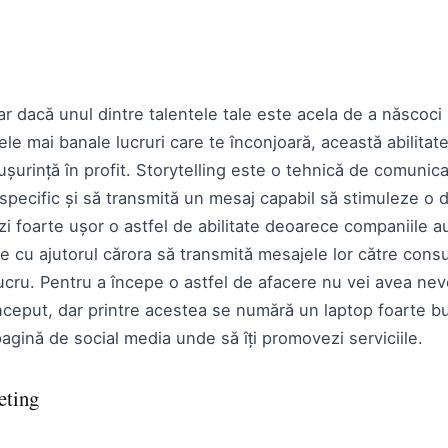
ar dacă unul dintre talentele tale este acela de a născoci
ele mai banale lucruri care te înconjoară, această abilitat
ușurință în profit. Storytelling este o tehnică de comunic
specific și să transmită un mesaj capabil să stimuleze o d
zi foarte ușor o astfel de abilitate deoarece companiile 
 cu ajutorul cărora să transmită mesajele lor către consu
lucru. Pentru a începe o astfel de afacere nu vei avea nev
început, dar printre acestea se numără un laptop foarte bu
agină de social media unde să îți promovezi serviciile.
eting