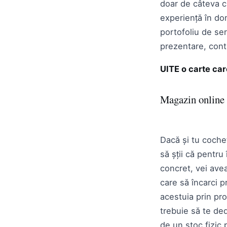
doar de câteva cu
experiență în do
portofoliu de se
prezentare, cont
UITE o carte car
Magazin online
Dacă și tu coche
să șții că pentru
concret, vei ave
care să încarci p
acestuia prin pr
trebuie să te ded
de un stoc fizic