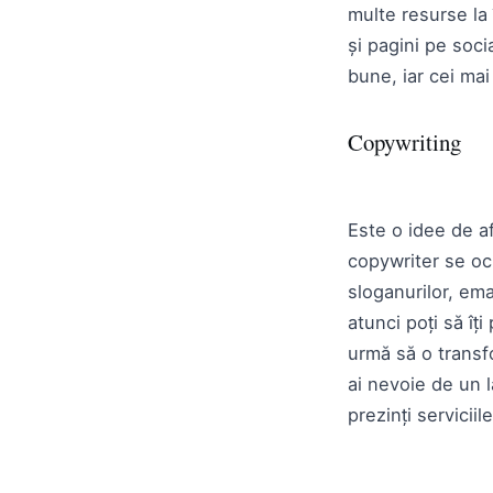
multe resurse la
și pagini pe soci
bune, iar cei mai
Copywriting
Este o idee de af
copywriter se ocu
sloganurilor, ema
atunci poți să îți
urmă să o transfo
ai nevoie de un l
prezinți serviciil