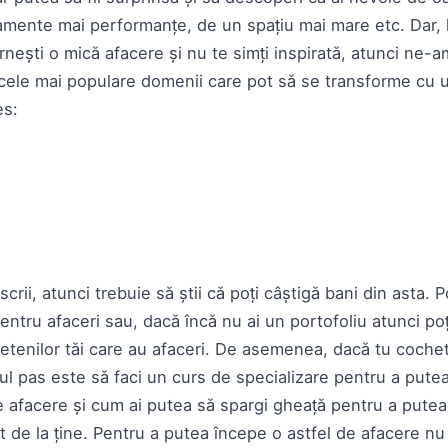
mente mai performanțe, de un spațiu mai mare etc. Dar, 
 pornești o mică afacere și nu te simți inspirată, atunci ne
 cele mai populare domenii care pot să se transforme cu u
es:
g
scrii, atunci trebuie să știi că poți câștigă bani din asta. 
entru afaceri sau, dacă încă nu ai un portofoliu atunci poț
rietenilor tăi care au afaceri. De asemenea, dacă tu coche
mul pas este să faci un curs de specializare pentru a pute
e afacere și cum ai putea să spargi gheață pentru a putea 
 de la ține. Pentru a putea începe o astfel de afacere nu