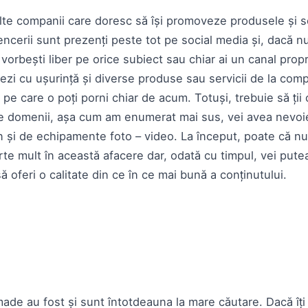
lte companii care doresc să își promoveze produsele și ser
encerii sunt prezenți peste tot pe social media și, dacă nu
vorbești liber pe orice subiect sau chiar ai un canal propr
zi cu ușurință și diverse produse sau servicii de la comp
 pe care o poți porni chiar de acum. Totuși, trebuie să ții
e domenii, așa cum am enumerat mai sus, vei avea nevoie
 și de echipamente foto – video. La început, poate că nu 
rte mult în această afacere dar, odată cu timpul, vei pute
 oferi o calitate din ce în ce mai bună a conținutului.
de au fost și sunt întotdeauna la mare căutare. Dacă îți 