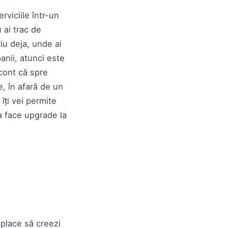
viciile într-un
 ai trac de
iu deja, unde ai
anii, atunci este
 cont că spre
, în afară de un
îți vei permite
a face upgrade la
place să creezi