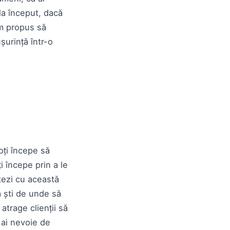
la început, dacă
-am propus să
șurință într-o
Poți începe să
i începe prin a le
tezi cu această
a ști de unde să
atrage clienții să
 ai nevoie de