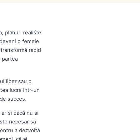
 planuri realiste
 deveni o femeie
 transformă rapid
n partea
ul liber sau o
tea lucra într-un
e de succes.
iar și dacă nu ai
este necesar să
 pentru a dezvoltă
ameni, că ai