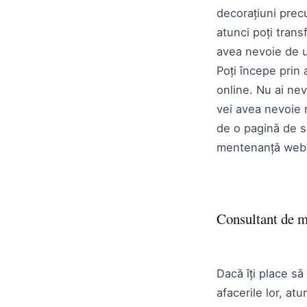
decorațiuni precu
atunci poți tran
avea nevoie de u
Poți începe prin 
online. Nu ai ne
vei avea nevoie 
de o pagină de so
mentenanță webs
Consultant de 
Dacă îți place să
afacerile lor, at