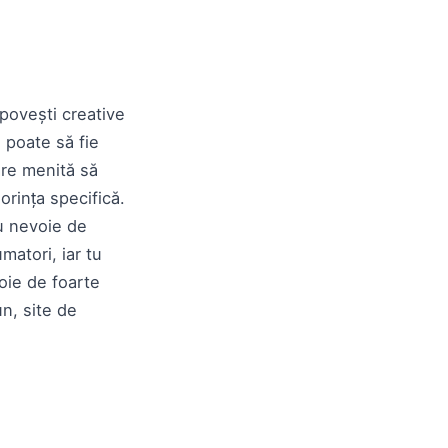
 povești creative
e poate să fie
are menită să
orința specifică.
au nevoie de
matori, iar tu
oie de foarte
n, site de