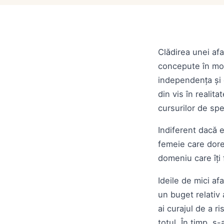
Clădirea unei af
concepute în mod
independența și 
din vis în realita
cursurilor de spe
Indiferent dacă e
femeie care dore
domeniu care îți
Ideile de mici af
un buget relativ 
ai curajul de a r
totul. În timp, s