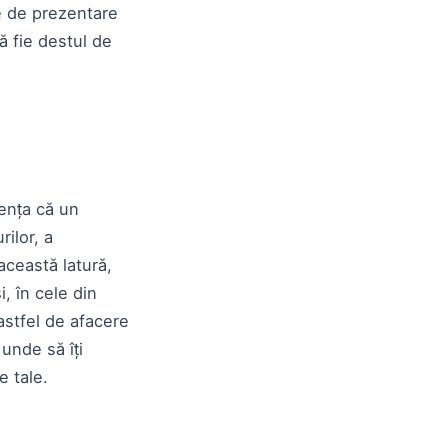
e de prezentare
ă fie destul de
rența că un
rilor, a
 această latură,
i, în cele din
astfel de afacere
unde să îți
le tale.