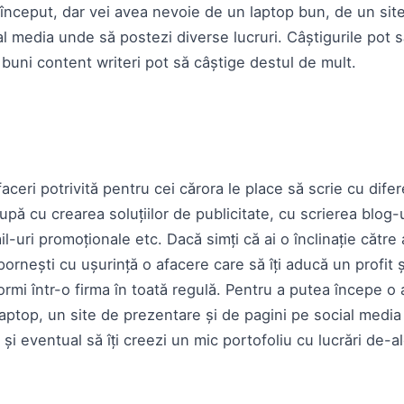
 început, dar vei avea nevoie de un laptop bun, de un sit
al media unde să postezi diverse lucruri. Câștigurile pot s
 buni content writeri pot să câștige destul de mult.
aceri potrivită pentru cei cărora le place să scrie cu dife
pă cu crearea soluțiilor de publicitate, cu scrierea blog-u
il-uri promoționale etc. Dacă simți că ai o înclinație către
 pornești cu ușurință o afacere care să îți aducă un profit ș
rmi într-o firma în toată regulă. Pentru a putea începe o 
aptop, un site de prezentare și de pagini pe social media 
e și eventual să îți creezi un mic portofoliu cu lucrări de-a