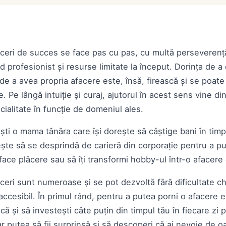
aceri de succes se face pas cu pas, cu multă perseverență,
 profesionist și resurse limitate la început. Dorința de a
de a avea propria afacere este, însă, firească și se poate
te. Pe lângă intuiție și curaj, ajutorul în acest sens vine di
cialitate în funcție de domeniul ales.
ști o mama tânăra care își dorește să câștige bani în timp
ște să se desprindă de carieră din corporație pentru a pu
 face plăcere sau să îți transformi hobby-ul într-o afacer
aceri sunt numeroase și se pot dezvoltă fără dificultate ch
accesibil. În primul rând, pentru a putea porni o afacere 
iscă și să investești câte puțin din timpul tău în fiecare zi
-ar putea să fii surprinsă și să descoperi că ai nevoie de o