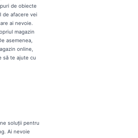
ipuri de obiecte
l de afacere vei
are ai nevoie.
ropriul magazin
. De asemenea,
agazin online,
e să te ajute cu
ne soluții pentru
ng. Ai nevoie