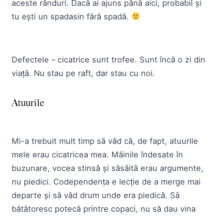
aceste rânduri. Dacă ai ajuns până aici, probabil și
tu ești un spadasin fără spadă.
Defectele – cicatrice sunt trofee. Sunt încă o zi din
viață. Nu stau pe raft, dar stau cu noi.
Atuurile
Mi-a trebuit mult timp să văd că, de fapt, atuurile
mele erau cicatricea mea. Mâinile îndesate în
buzunare, vocea stinsă și sâsâită erau argumente,
nu piedici. Codependența e lecție de a merge mai
departe și să văd drum unde era piedică. Să
bătătoresc potecă printre copaci, nu să dau vina