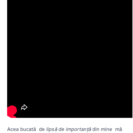
Acea bucată de
lipsă de importanță
din mine mă