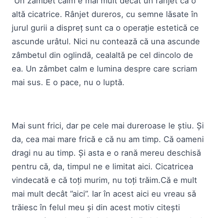
Un zâmbet calm e mai mult decât un rânjet ca o
altă cicatrice. Rânjet dureros, cu semne lăsate în
jurul gurii a dispreț sunt ca o operație estetică ce
ascunde urâtul. Nici nu contează că una ascunde
zâmbetul din oglindă, cealaltă pe cel dincolo de
ea. Un zâmbet calm e lumina despre care scriam
mai sus. E o pace, nu o luptă.
Mai sunt frici, dar pe cele mai dureroase le știu. Și
da, cea mai mare frică e că nu am timp. Că oameni
dragi nu au timp. Și asta e o rană mereu deschisă
pentru că, da, timpul ne e limitat aici. Cicatricea
vindecată e că toți murim, nu toți trăim.Că e mult
mai mult decât ”aici”. Iar în acest aici eu vreau să
trăiesc în felul meu și din acest motiv citești