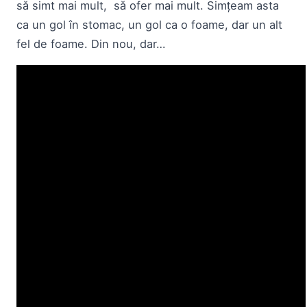
să simt mai mult, să ofer mai mult. Simțeam asta
ca un gol în stomac, un gol ca o foame, dar un alt
fel de foame. Din nou, dar…