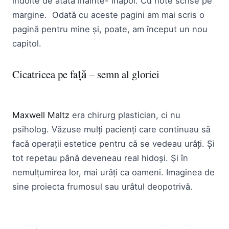
îndoite de atâta înainte- înapoi. Cu note scrise pe
margine. Odată cu aceste pagini am mai scris o
pagină pentru mine și, poate, am început un nou
capitol.
Cicatricea pe față – semn al gloriei
Maxwell Maltz
era chirurg plastician, ci nu
psiholog. Văzuse mulți pacienți care continuau să
facă operații estetice pentru că se vedeau urâți. Și
tot repetau până deveneau real hidoși. Și în
nemulțumirea lor, mai urâți ca oameni. Imaginea de
sine proiecta frumosul sau urâtul deopotrivă.