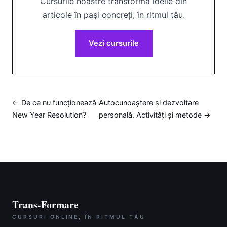
Cursurile noastre transformă ideile din
articole în pași concreți, în ritmul tău.
Vezi cursurile
← De ce nu funcționează
Autocunoaștere și dezvoltare
New Year Resolution?
personală. Activități și metode →
Trans-Formare
CURSURI ONLINE, ÎN RITMUL TĂU