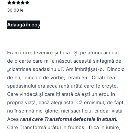
Evaluat la
30,00
lei
5.00
din 5
Adaugă în coș
Eram între devenire și frică. Și pe atunci am dat
de o carte care mi-a născut această sintagmă de
„cicatricea spadasinului”. Am îmbrățișat-o. Dincolo
de ea, dincolo de vorbe, eram eu. Cicatricea
spadasinului era acea rană urâtă care te crește.
Care vindecă și care îți arată că ești un erou în
propria viață, dacă alegi asta. Că eroismul, de fapt,
nu însemnă nici glorie, nici sacrificiu, ci doar viață.
Acea
rană care Transformă defectele în atuuri.
Care Transformă urâtul în frumos, frica în iubire,