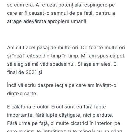
se cum era. A refuzat potențiala respingere pe
care ar fi cauzat-o semnul de pe față, pentru a
atrage adevărata apropiere umană.
Am citit acel pasaj de multe ori. De foarte multe ori
și încă îl citesc din timp în timp. Mi-am spus că pot
să aleg să mă văd spadasinul. Și așa am ales. E
final de 2021 și
Încă vă scriu despre lecția pe care am învățat-o
dintr-o carte.
E călătoria eroului. Eroul sunt eu fără fapte
importante, fără lupte câștigate, nici pierdute.
Fără urme pe față, ci multe cicatrici în interior, pe
care le simt, le îmbrățișez și le mângâi cu un gând.