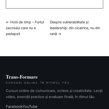
← Hotii de timp – Furtul
Despre vulnerabilitate și
secolului care nu e
leadership: din cicatrice, nu din
pedepsit
rană →
Trans-Formare
CURSURI ONLINE, ÎN RITMUL TĂU
Cursuri online de comunicare, scriere și creativitate. Lecții
video, exerciții practice și evaluare finală, în ritmul tău.
Facebook
YouTube