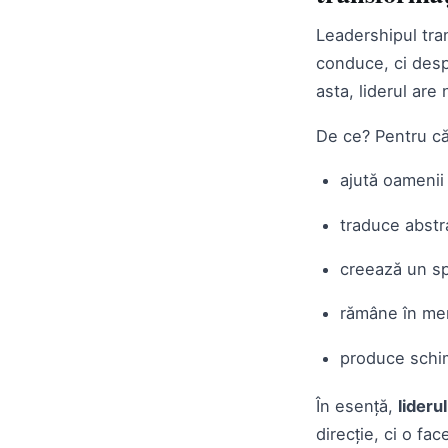
Leadershipul tra
conduce, ci desp
asta, liderul are
De ce? Pentru c
ajută oamenii
traduce abstra
creează un sp
rămâne în me
produce schi
În esență,
lideru
direcție, ci o fac