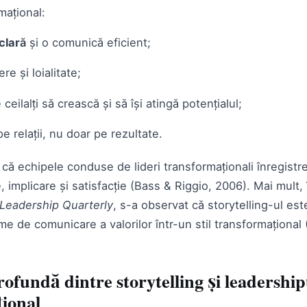
mațional:
clară
și o comunică eficient;
re și loialitate;
 ceilalți să crească și să își atingă potențialul;
 relații, nu doar pe rezultate.
 că echipele conduse de lideri transformaționali înregistr
, implicare și satisfacție (Bass & Riggio, 2006). Mai mult, 
Leadership Quarterly
, s-a observat că storytelling-ul est
me de comunicare a valorilor într-un stil transformațional
ofundă dintre storytelling și leadership
ional