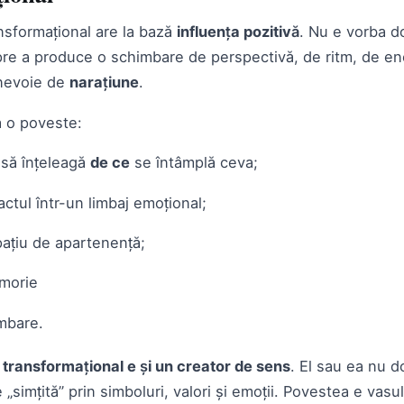
nsformațional are la bază
influența pozitivă
. Nu e vorba d
re a produce o schimbare de perspectivă, de ritm, de ene
 nevoie de
narațiune
.
ă o poveste:
 să înțeleagă
de ce
se întâmplă ceva;
ctul într-un limbaj emoțional;
ațiu de apartenență;
morie
mbare.
l transformațional e și un creator de sens
. El sau ea nu d
e „simțită” prin simboluri, valori și emoții. Povestea e vasul