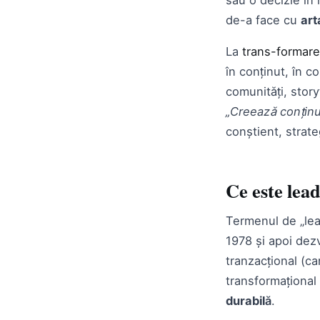
de-a face cu
art
La
trans-formare
în conținut, în 
comunități, story
„Creează conținu
conștient, strate
Ce este lea
Termenul de „lea
1978 și apoi dez
tranzacțional (c
transformaționa
durabilă
.