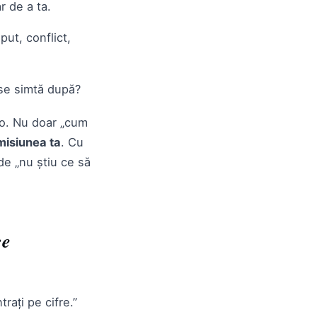
r de a ta.
put, conflict,
 se simtă după?
o. Nu doar „cum
 misiunea ta
. Cu
 de „nu știu ce să
ce
rați pe cifre.”