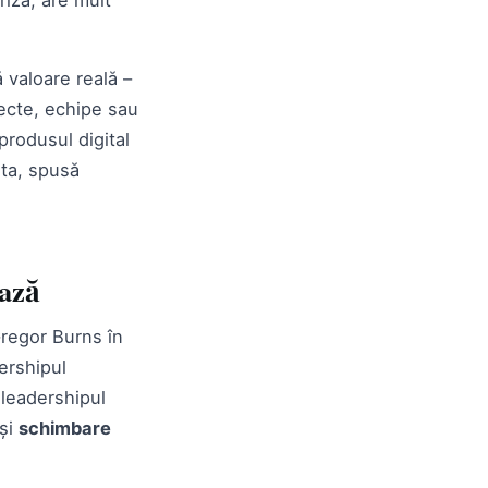
 valoare reală –
iecte, echipe sau
 produsul digital
 ta, spusă
ează
regor Burns în
ershipul
 leadershipul
și
schimbare