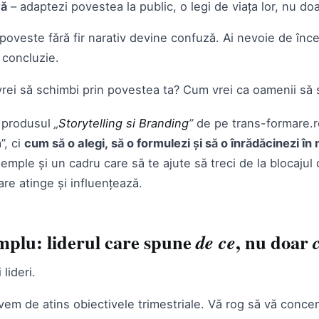
vă
– adaptezi povestea la public, o legi de viața lor, nu doa
poveste fără fir narativ devine confuză. Ai nevoie de înce
 concluzie.
vrei să schimbi prin povestea ta? Cum vrei ca oamenii să
n produsul
„
Storytelling si Branding
”
de pe trans-formare.r
”, ci
cum să o alegi, să o formulezi și să o înrădăcinezi în
exemple și un cadru care să te ajute să treci de la blocajul
care atinge și influențează.
plu: liderul care spune
de ce
, nu doar
lideri.
em de atins obiectivele trimestriale. Vă rog să vă concent