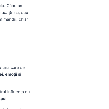
colo. Când am
ac. Și azi, știu
m mândri, chiar
 e una care se
i, emoții și
trui influența nu
spui
.