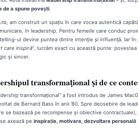
a de a spune povești
.
.ro
, am construit un spațiu în care vocea autentică capătă
comunicare, în leadership. Pentru femeile care conduc pro
telling-ul devine puntea dintre intenție și influență. Iar în
t care inspiră”
, lucrăm exact cu această punte: povestea
gic și sincer.
dershipul transformațional și de ce cont
dership transformațional” a fost introdus de James MacG
voltat de Bernard Bass în anii ’80. Spre deosebire de lead
are se bazează pe recompense și obiective contractuale),
l se axează pe
inspirație, motivare, dezvoltare personală