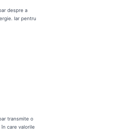
oar despre a
rgie. Iar pentru
oar transmite o
 în care valorile