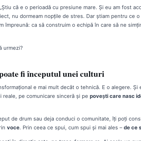
 „Știu că e o perioadă cu presiune mare. Și eu am fost a
iect, nu dormeam nopțile de stres. Dar știam pentru ce o f
m împreună: ca să construim o echipă în care să ne simți
să urmezi?
poate fi începutul unei culturi
nsformațional e mai mult decât o tehnică. E o alegere. Și
ii reale, pe comunicare sinceră și pe
povești care nasc ide
ceput de drum sau deja conduci o comunitate, îți poți cons
rin
voce
. Prin ceea ce spui, cum spui și mai ales –
de ce 