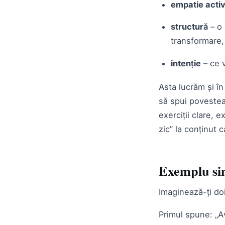
empatie acti
structură
– o 
transformare,
intenție
– ce 
Asta lucrăm și î
să spui povestea
exerciții clare, 
zic” la conținut 
Exemplu sim
Imaginează-ți doi 
Primul spune: „Av