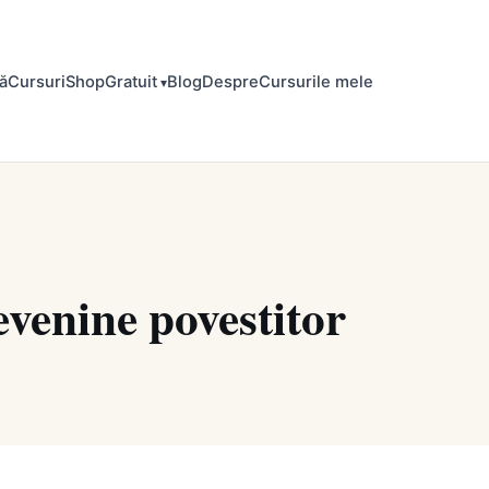
ă
Cursuri
Shop
Gratuit
Blog
Despre
Cursurile mele
evenine povestitor