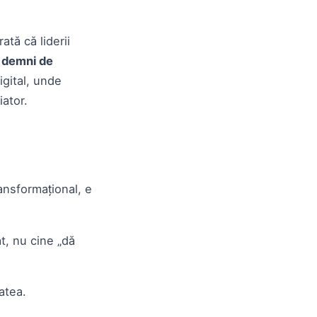
tă că liderii
 demni de
digital, unde
ator.
ansformațional, e
t, nu cine „dă
atea.