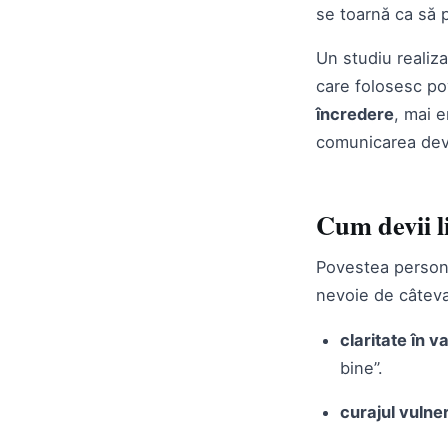
se toarnă ca să p
Un studiu realiza
care folosesc po
încredere
, mai e
comunicarea devi
Cum devii l
Povestea persona
nevoie de câteva
claritate în va
bine”.
curajul vulnera