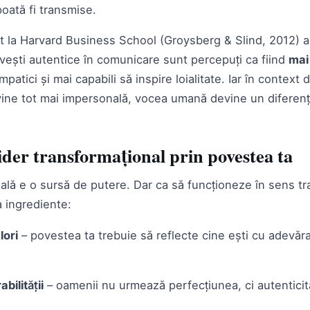
oată fi transmise.
t la Harvard Business School (Groysberg & Slind, 2012) ara
vești autentice în comunicare sunt percepuți ca fiind
mai
mpatici și mai capabili să inspire loialitate. Iar în context 
ne tot mai impersonală, vocea umană devine un diferenți
ider transformațional prin povestea ta
lă e o sursă de putere. Dar ca să funcționeze în sens tr
 ingrediente:
lori
– povestea ta trebuie să reflecte cine ești cu adevăra
bilității
– oamenii nu urmează perfecțiunea, ci autenticit