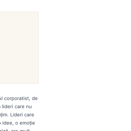
l corporatist, de
 lideri care nu
mțim. Lideri care
o idee, o emoție
riză, are mult