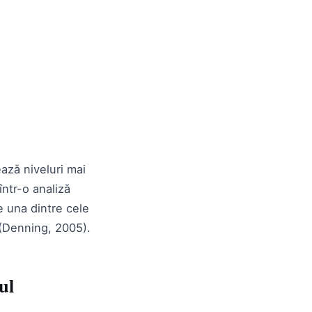
ează niveluri mai
într-o analiză
e una dintre cele
 (Denning, 2005).
ul