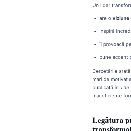
Un lider transfor
are o
viziune 
inspiră încrede
îi provoacă pe
pune accent pe
Cercetările arată
mari de motivație
publicată în
The 
mai eficiente for
Legătura pr
transformaț