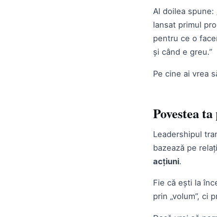
Al doilea spune:
lansat primul pro
pentru ce o face
și când e greu.”
Pe cine ai vrea 
Povestea ta 
Leadershipul tra
bazează pe relaț
acțiuni
.
Fie că ești la în
prin „volum”, ci p