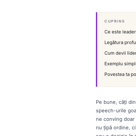
CUPRINS
Ce este leader
Legătura profu
Cum devii lide
Exemplu simplu
Povestea ta poa
Pe bune, câți din
speech-urile goal
ne conving doar pr
nu țipă ordine, c
sau o decizie în