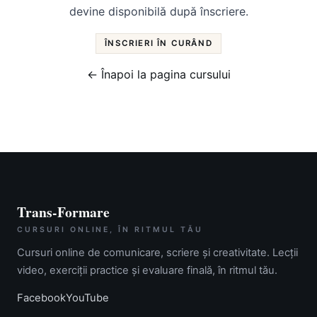
devine disponibilă după înscriere.
ÎNSCRIERI ÎN CURÂND
← Înapoi la pagina cursului
Trans-Formare
CURSURI ONLINE, ÎN RITMUL TĂU
Cursuri online de comunicare, scriere și creativitate. Lecții
video, exerciții practice și evaluare finală, în ritmul tău.
Facebook
YouTube