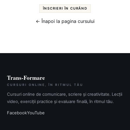
ÎNSCRIERI ÎN CURÂND
← Înapoi la pagina cursului
Trans-Formare
CURSURI ONLINE, ÎN RITMUL TĂU
Cursuri online de comunicare, scriere și creativitate. Lecții
video, exerciții practice și evaluare finală, în ritmul tău.
Facebook
YouTube