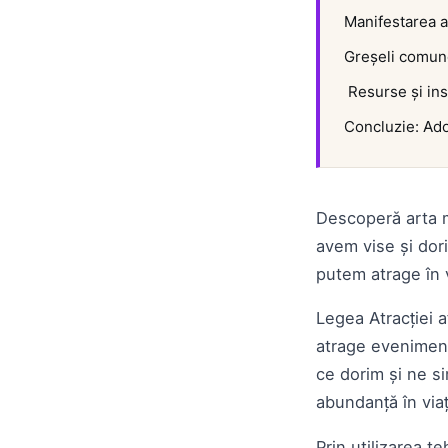
Manifestarea ab
Greșeli comune
Resurse și ins
Concluzie: Adop
Descoperă arta ma
avem vise și dori
putem atrage în 
Legea Atracției 
atrage eveniment
ce dorim și ne si
abundanță în via
Prin utilizarea t