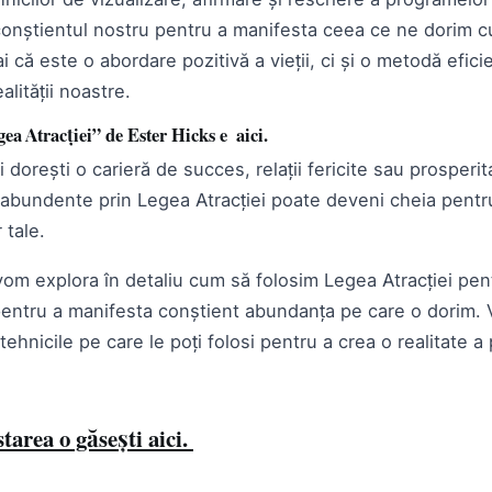
nștientul nostru pentru a manifesta ceea ce ne dorim c
că este o abordare pozitivă a vieții, ci și o metodă efici
alității noastre.
ea Atracției” de Ester Hicks e
aic
i.
i dorești o carieră de succes, relații fericite sau prosperit
i abundente prin Legea Atracției poate deveni cheia pentru
 tale.
 vom explora în detaliu cum să folosim Legea Atracției pe
 pentru a manifesta conștient abundanța pe care o dorim. V
ehnicile pe care le poți folosi pentru a crea o realitate a p
area o găsești aici.