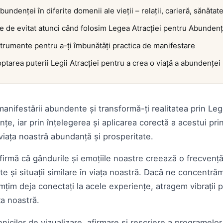
undenței în diferite domenii ale vieții – relații, carieră, sănătate
 de evitat atunci când folosim Legea Atracției pentru Abunden
trumente pentru a-ți îmbunătăți practica de manifestare
tarea puterii Legii Atracției pentru a crea o viață a abundenței
nifestării abundente și transformă-ți realitatea prin Lege
nțe, iar prin înțelegerea și aplicarea corectă a acestui pri
viața noastră abundanță și prosperitate.
afirmă că gândurile și emoțiile noastre creează o frecvenț
e și situații similare în viața noastră. Dacă ne concentr
mțim deja conectați la acele experiențe, atragem vibrații p
ța noastră.
ehnicilor de vizualizare, afirmare și rescriere a programel