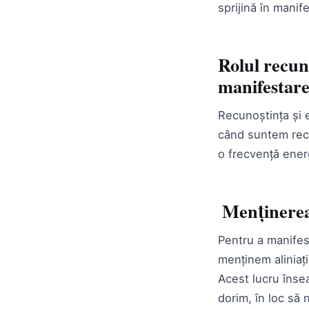
sprijină în mani
Rolul recuno
manifestar
Recunoștința și e
când suntem recu
o frecvență energ
Menținerea 
Pentru a manifes
menținem aliniaț
Acest lucru înse
dorim, în loc să