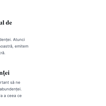
ul de
denței. Atunci
noastră, emitem
tră.
nței
rtant să ne
 abundenței.
ra a ceea ce