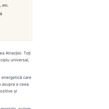
, etc.
ță
a Atracției. Toți
ncipiu universal,
ă energetică care
ăm asupra a ceea
ozitive și
or mentale, putem