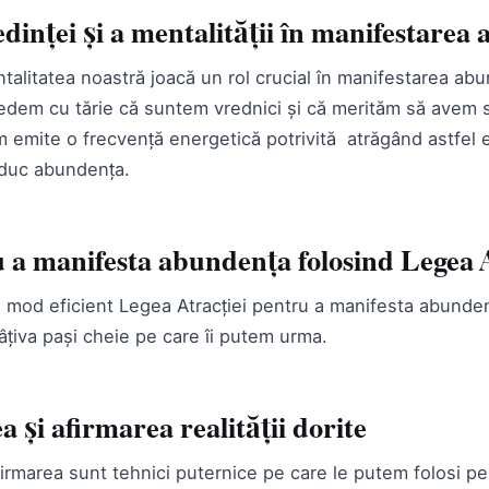
dinței și a mentalității în manifestarea
talitatea noastră joacă un rol crucial în manifestarea abu
edem cu tărie că suntem vrednici și că merităm să avem 
m emite o frecvență energetică potrivită atrăgând astfel
 aduc abundența.
 a manifesta abundența folosind Legea A
n mod eficient Legea Atracției pentru a manifesta abunden
âțiva pași cheie pe care îi putem urma.
 și afirmarea realității dorite
firmarea sunt tehnici puternice pe care le putem folosi pe