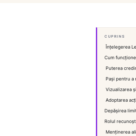
CUPRINS
Înțelegerea Leg
Cum funcțione
Puterea credin
Pași pentru a 
Vizualizarea și
Adoptarea acțiu
Depășirea limi
Rolul recunoști
Menținerea ali