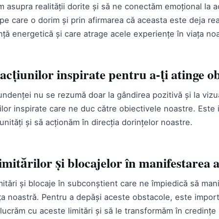
 asupra realității dorite și să ne conectăm emoțional la a
 pe care o dorim și prin afirmarea că aceasta este deja rea
ță energetică și care atrage acele experiențe în viața noa
cțiunilor inspirate pentru a-ți atinge ob
denței nu se rezumă doar la gândirea pozitivă și la vizual
lor inspirate care ne duc către obiectivele noastre. Este
unități și să acționăm în direcția dorințelor noastre.
imitărilor și blocajelor în manifestarea
itări și blocaje în subconștient care ne împiedică să man
ța noastră. Pentru a depăși aceste obstacole, este impor
 lucrăm cu aceste limitări și să le transformăm în credințe