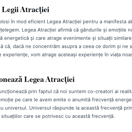
 Legii Atracției
olosi în mod eficient Legea Atracției pentru a manifesta 
țelegem. Legea Atracției afirmă că gândurile și emoțiile 
 energetică și care atrage evenimente și situații similare 
 că, dacă ne concentrăm asupra a ceea ce dorim și ne s
e experiențe, vom atrage aceleași experiențe în viața noa
onează Legea Atracției
uncționează prin faptul că noi suntem co-creatori ai realită
emoție pe care le avem emite o anumită frecvență energet
cu universul. Universul răspunde la această frecvență pri
situațiilor care se potrivesc cu această frecvență.