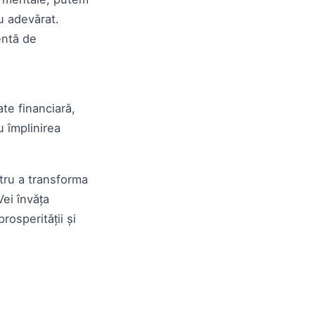
u adevărat.
entă de
ate financiară,
 împlinirea
ntru a transforma
ei învăța
rosperității și