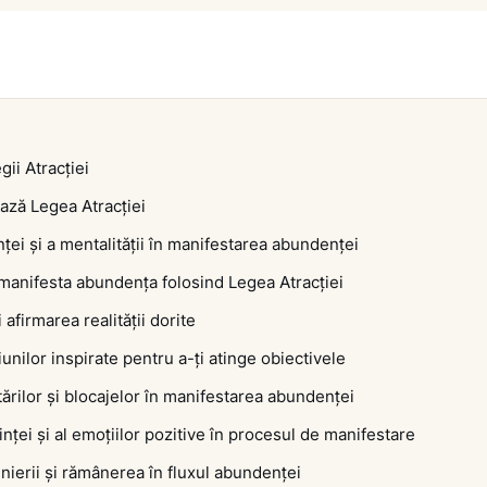
ii Atracției
ază Legea Atracției
ței și a mentalității în manifestarea abundenței
manifesta abundența folosind Legea Atracției
 afirmarea realității dorite
nilor inspirate pentru a-ți atinge obiectivele
tărilor și blocajelor în manifestarea abundenței
nței și al emoțiilor pozitive în procesul de manifestare
nierii și rămânerea în fluxul abundenței