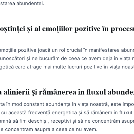
festarea abundenței.
știnței și al emoțiilor pozitive în proces
e
moțiile pozitive joacă un rol crucial în manifestarea abun
noscători și ne bucurăm de ceea ce avem deja în viața 
etică care atrage mai multe lucruri pozitive în viața noas
alinierii și rămânerea în fluxul abunde
ta în mod constant abundența în viața noastră, este impo
i cu această frecvență energetică și să rămânem în fluxul
amnă să fim deschiși, receptivi și să ne concentrăm asup
 ne concentram asupra a ceea ce nu avem.