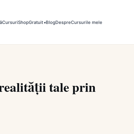
ă
Cursuri
Shop
Gratuit
Blog
Despre
Cursurile mele
alității tale prin