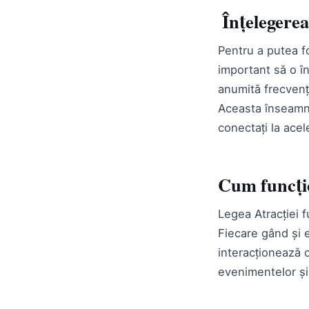
Înțelegerea
Pentru a putea f
important să o în
anumită frecvență
Aceasta înseamnă
conectați la acel
Cum funcți
Legea Atracției f
Fiecare gând și 
interacționează 
evenimentelor și 