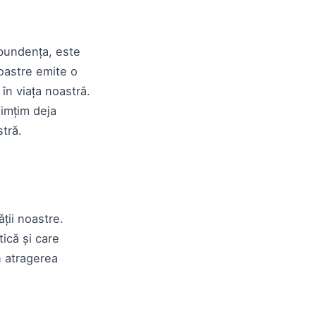
abundența, este
noastre emite o
în viața noastră.
imțim deja
stră.
ții noastre.
ică și care
n atragerea