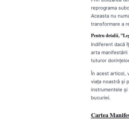
reprograma subco
Aceasta nu numai 
transformare a re
Pentru detalii,
”Leg
Indiferent dacă îț
arta manifestări
tuturor dorințelor
În acest articol,
viața noastră și
instrumentele și t
bucuriei.
Cartea Manifest