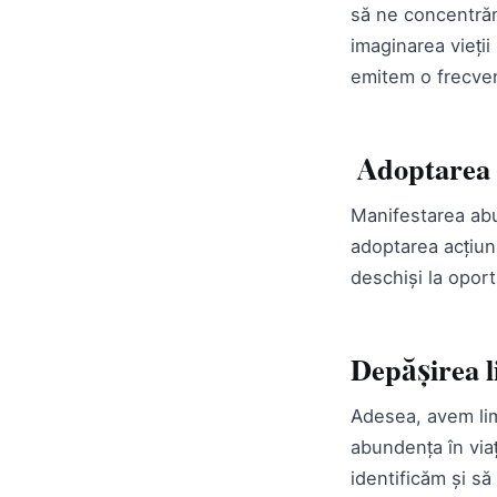
să ne concentrăm
imaginarea vieții
emitem o frecven
Adoptarea a
Manifestarea abun
adoptarea acțiuni
deschiși la oport
Depășirea l
Adesea, avem lim
abundența în via
identificăm și să