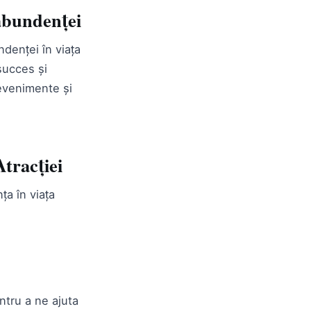
 abundenței
ndenței în viața
succes și
 evenimente și
tracției
ța în viața
ntru a ne ajuta