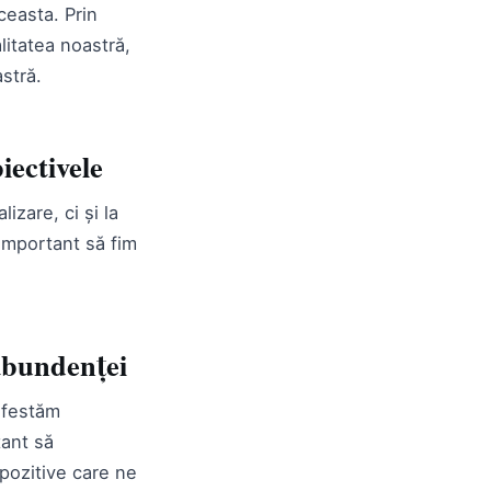
ceasta. Prin
litatea noastră,
stră.
iectivele
izare, ci și la
 important să fim
 abundenței
ifestăm
tant să
 pozitive care ne