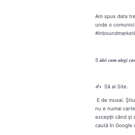
Am spus data trec
unde o comunici să
#inboundmarket
5 𝒊𝒅𝒆𝒊 𝒄𝒖𝒎 𝒂𝒍𝒆𝒈𝒊 𝒄𝒂𝒏
✍️ Să ai Site.
E de musai. Știu 
nu e numai cartea
excepții când și
caută în Google 