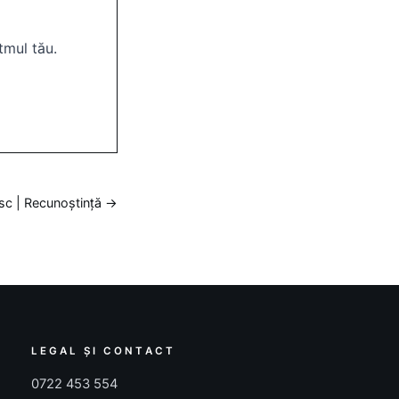
tmul tău.
esc | Recunoștință →
LEGAL ȘI CONTACT
0722 453 554