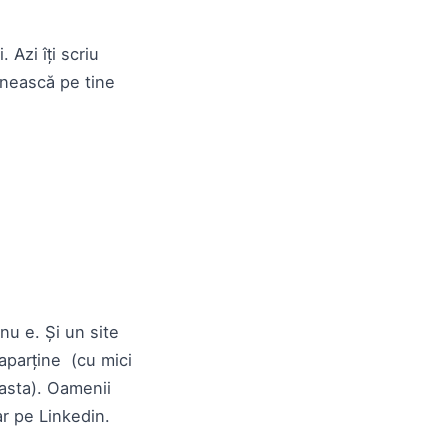
Azi îți scriu
âlnească pe tine
nu e. Și un site
 aparține (cu mici
easta). Oamenii
ar pe Linkedin.