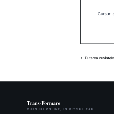
Cursurile
← Puterea cuvintelor
Trans-Formare
CURSURI ONLINE, ÎN RITMUL TĂU