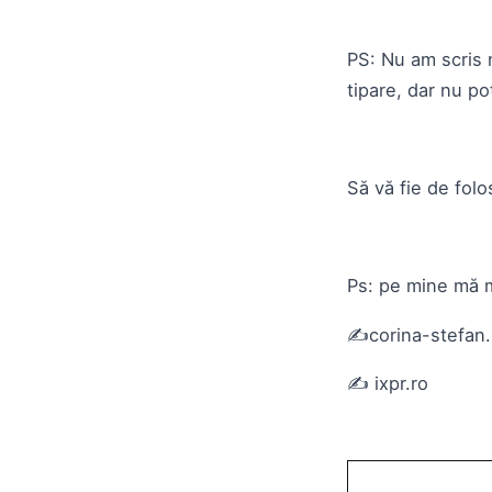
PS: Nu am scris 
tipare, dar nu po
Să vă fie de folo
Ps: pe mine mă 
✍️corina-stefan.
✍️ ixpr.ro