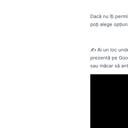
Dacă nu îți permi
poți alege opțiu
✍️ Ai un loc unde
prezentă pe Goog
sau măcar să ant