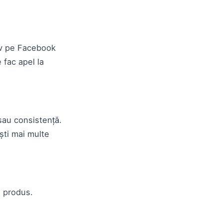
siv pe Facebook
 fac apel la
sau consistență.
ești mai multe
n produs.