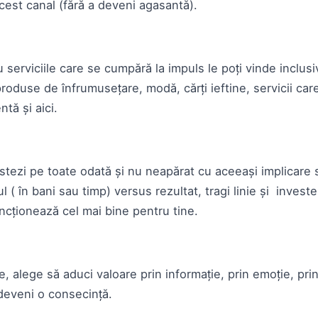
est canal (fără a deveni agasantă).
 serviciile care se cumpără la impuls le poți vinde inclu
produse de înfrumusețare, modă, cărți ieftine, servicii care
ntă și aici.
stezi pe toate odată și nu neapărat cu aceeași implicare 
l ( în bani sau timp) versus rezultat, tragi linie și invest
ncționează cel mai bine pentru tine.
e, alege să aduci valoare prin informație, prin emoție, pri
deveni o consecință.