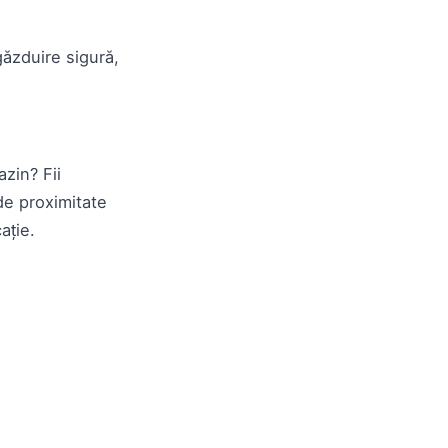
găzduire sigură,
azin? Fii
de proximitate
cație.