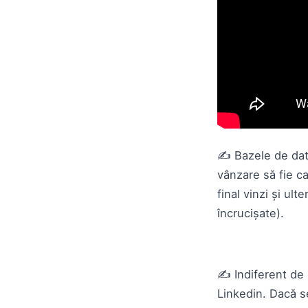
✍️ Bazele de dat
vânzare să fie ca
final vinzi și ult
încrucișate).
✍️ Indiferent de 
Linkedin. Dacă s