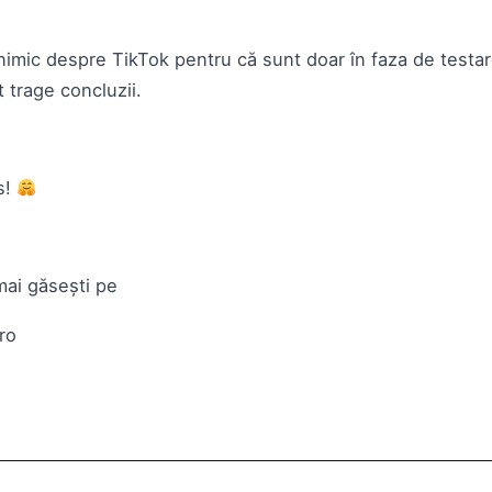
nimic despre TikTok pentru că sunt doar în faza de testa
t trage concluzii.
s!
mai găsești pe
ro