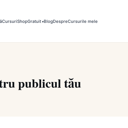
ă
Cursuri
Shop
Gratuit
Blog
Despre
Cursurile mele
tru publicul tău