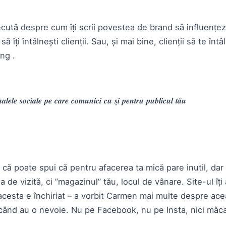
ută despre cum îți scrii povestea de brand să influențezi. 
 îți întâlnești clienții. Sau, și mai bine, clienții să te înt
ing .
𝒍𝒆𝒍𝒆 𝒔𝒐𝒄𝒊𝒂𝒍𝒆 𝒑𝒆 𝒄𝒂𝒓𝒆 𝒄𝒐𝒎𝒖𝒏𝒊𝒄𝒊 𝒄𝒖 𝒔̦𝒊 𝒑𝒆𝒏𝒕𝒓𝒖 𝒑𝒖𝒃𝒍𝒊𝒄𝒖𝒍 𝒕𝒂̆𝒖
că poate spui că pentru afacerea ta mică pare inutil, dar 
 de vizită, ci ”magazinul” tău, locul de vânare. Site-ul îți
 acesta e închiriat – a vorbit Carmen mai multe despre ac
când au o nevoie. Nu pe Facebook, nu pe Insta, nici măc