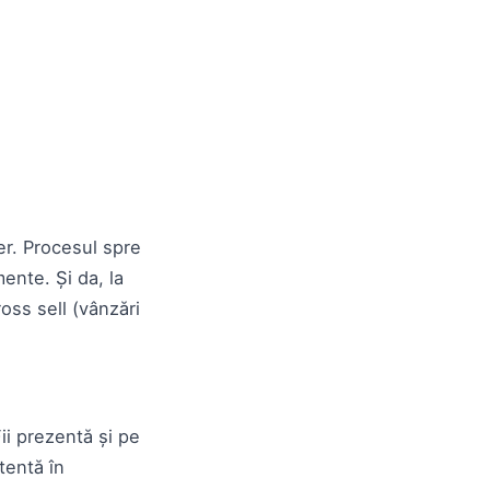
er. Procesul spre
mente. Și da, la
ross sell (vânzări
Fii prezentă și pe
tentă în