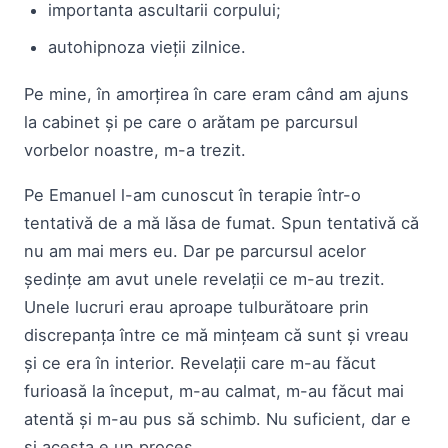
importanta ascultarii corpului;
autohipnoza vieții zilnice.
Pe mine, în amorțirea în care eram când am ajuns
la cabinet și pe care o arătam pe parcursul
vorbelor noastre, m-a trezit.
Pe Emanuel l-am cunoscut în terapie într-o
tentativă de a mă lăsa de fumat. Spun tentativă că
nu am mai mers eu. Dar pe parcursul acelor
ședințe am avut unele revelații ce m-au trezit.
Unele lucruri erau aproape tulburătoare prin
discrepanța între ce mă mințeam că sunt și vreau
și ce era în interior. Revelații care m-au făcut
furioasă la început, m-au calmat, m-au făcut mai
atentă și m-au pus să schimb. Nu suficient, dar e
și acesta e un proces.