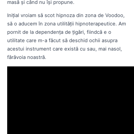
masă și când nu își propune.
Inițial vroiam să scot hipnoza din zona de Voodoo,
să o aducem în zona utilității hipnoterapeutice. Am
pornit de la dependența de țigări, fiindcă e o
utilitate care m-a făcut să deschid ochii asupra
acestui instrument care există cu sau, mai nasol,
fărăvoia noastră.