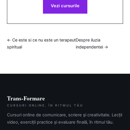
Vezi cursurile
← Ce este si ce nu este un terapeut
Despre iluzia
spiritual
independentei →
Trans-Formare
CURSURI ONLINE, ÎN RITMUL TĂU
Cursuri online de comunicare, scriere și creativitate. Lecții
video, exerciții practice și evaluare finală, în ritmul tău.